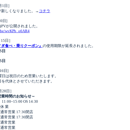
0月1日］
が新しくなりました。→
コチラ
10日]
内PVが公開されました。
tu.be/wvKPb_o6AR4
月15日］
すぎ食べ・乗りクーポン』
の使用期限が延長されました。
5日
5日
16日]
火曜日は祝日のため営業いたします。
曜日を代休とさせていただきます。
2月28日］
営業時間のお知らせ～
:00~15:00 OS 14:30
休 業
常営業 17:30閉店
常営業 17:30閉店
 通常営業
 通常営業