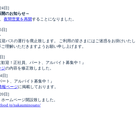
月24日]
再開のお知らせ～
り、
夜間営業を再開
することになりました。
月15日]
～
り送迎バスの運行を廃止致します。 ご利用の皆さまにはご迷惑をお掛けいたし
卒ご理解いただきますようお願い申し上げます。
月2日]
大歓迎！正社員、パート、アルバイト募集中！』
ージ
の内容を修正致しました。
月24日]
パート、アルバイト募集中！』
情報ページ
に掲載しております。
月20日]
』ホームページ開設致しました。
aifood.jp/nakauminosato/