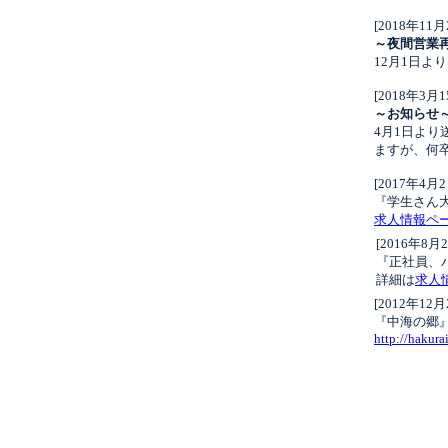
[2018年11
～夜間営業
12月1日よ
[2018年3
～お知らせ
4月1日よ
ますが、何
[2017年4
『学生さん
求人情報ペ
[2016年8
『正社員、
詳細は
求人
[2012年12
『中海の郷
http://hakur