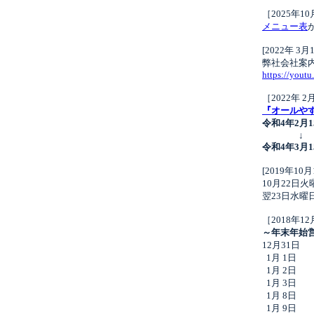
［2025年1
メニュー表
[2022年 3月
弊社会社案
https://you
［2022年 2
『オールや
令和4年2月1
↓
令和4年3月1
[2019年10月
10月22日
翌23日水
［2018年1
～年末年始
12月31日 11
1月 1日 
1月 2日 通
1月 3日 通
1月 8日
1月 9日